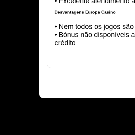
• Excelente atendimento a
Desvantagens Europa Casino
• Nem todos os jogos são
• Bónus não disponíveis a
crédito