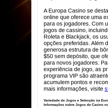
A Europa Casino se dest
online que oferece uma ex
para os jogadores. Com 
jogos de cassino, inclui
Roleta e Blackjack, os u
opções preferidas. Além d
generosa estrutura de b
$50 sem depósito, que of
para novos jogadores. Pa
experiência de jogo, as 
programa VIP são atraente
acumulem pontos e recom
mais informações, visite
s
Variedade de Jogos e Selecção na Eur
Informações sobre Jogos de Casino n