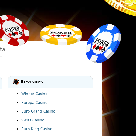
ta
Revisões
Winner Casino
Europa Casino
Euro Grand Casino
Swiss Casino
Euro King Casino