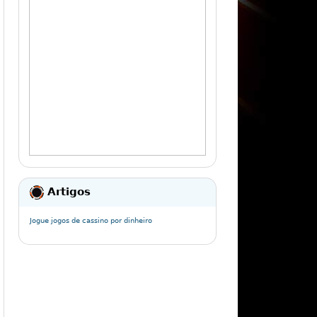
Artigos
Jogue jogos de cassino por dinheiro