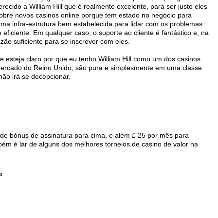
erecido a William Hill que é realmente excelente, para ser justo eles
bre novos casinos online porque tem estado no negócio para
 uma infra-estrutura bem estabelecida para lidar com os problemas
 eficiente. Em qualquer caso, o suporte ao cliente é fantástico e, na
ão suficiente para se inscrever com eles.
 esteja claro por que eu tenho William Hill como um dos casinos
mercado do Reino Unido, são pura e simplesmente em uma classe
 não irá se decepcionar.
de bónus de assinatura para cima, e além £ 25 por mês para
ambém é lar de alguns dos melhores torneios de casino de valor na
o