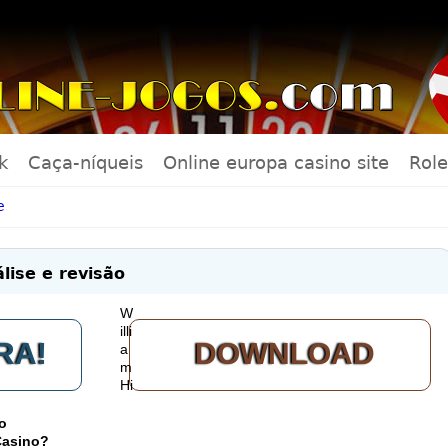
k
Caça-níqueis
Online europa casino site
Role
e
álise e revisão
W
illi
RA!
DOWNLOAD
a
m
Hi
no
 Casino?